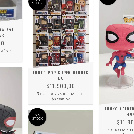
STOCK
AW 291
ER
00
ERÉS DE
FUNKO POP SUPER HEROES
DC
$11.900,00
3
CUOTAS SIN INTERÉS DE
$3.966,67
FUNKO SPIDE
40
SIN
STOCK
$11.9
3
CUOTAS SIN