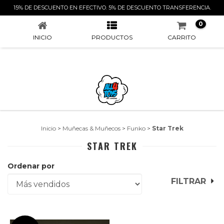
STAR TREK
15% DE DESCUENTO EN EFECTIVO. 5% DE DESCUENTO TRANSFERENCIA.
0
INICIO
PRODUCTOS
CARRITO
Inicio
>
Muñecas & Muñecos
>
Funko
>
Star Trek
STAR TREK
Ordenar por
FILTRAR