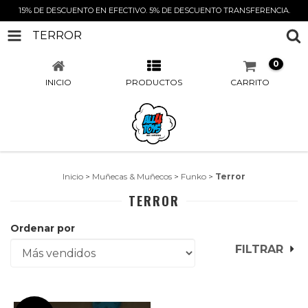
15% DE DESCUENTO EN EFECTIVO. 5% DE DESCUENTO TRANSFERENCIA.
TERROR
0
INICIO
PRODUCTOS
CARRITO
Inicio
>
Muñecas & Muñecos
>
Funko
>
Terror
TERROR
Ordenar por
FILTRAR