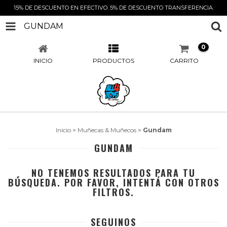
15% DE DESCUENTO EN EFECTIVO. 5% DE DESCUENTO TRANSFERENCIA.
GUNDAM
0
INICIO
PRODUCTOS
CARRITO
Inicio
>
Muñecas & Muñecos
>
Gundam
GUNDAM
NO TENEMOS RESULTADOS PARA TU
BÚSQUEDA. POR FAVOR, INTENTÁ CON OTROS
FILTROS.
SEGUINOS