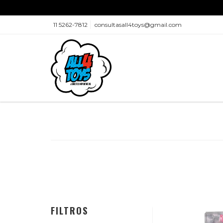
11 5262-7812
consultasall4toys@gmail.com
FILTROS