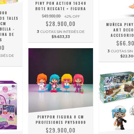
PINY PON ACTION 16340
BOTE RESCATE + FIGURA
000
$49.900,00
42
% OFF
OS TALES
$28.900,00
8CM
MUÑECA PINY
BELLA -
ART DECO
3
CUOTAS SIN INTERÉS DE
EINA DE
ACCESORIO
$9.633,33
S
$66.9
00
3
CUOTAS SIN
ERÉS DE
$22.30
PINYPON FIGURA 8 CM
PROFESIONES PNY58000
$29.900,00