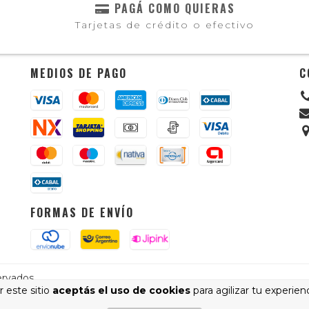
PAGÁ COMO QUIERAS
Tarjetas de crédito o efectivo
MEDIOS DE PAGO
C
FORMAS DE ENVÍO
ervados.
 este sitio
aceptás el uso de cookies
para agilizar tu experien
cá.
/
Botón de arrepentimiento