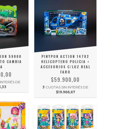
ION 59000
PINYPON ACTION 14782
TO CAMBIA
HELICOPTERO POLICIA +
RA
ACCESORIOS C/LUZ REAL
FARO
00,00
$59.900,00
 INTERÉS DE
3,33
3
CUOTAS SIN INTERÉS DE
$19.966,67