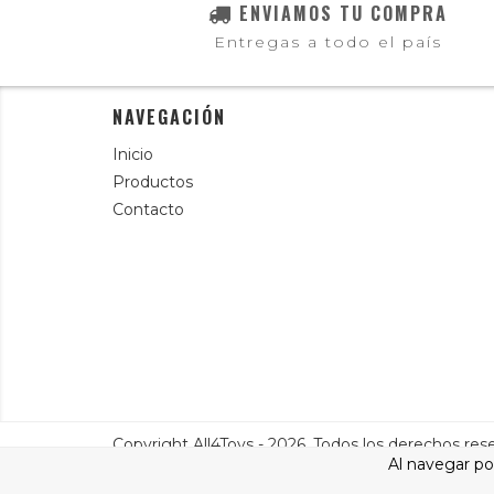
ENVIAMOS TU COMPRA
Entregas a todo el país
NAVEGACIÓN
Inicio
Productos
Contacto
Copyright All4Toys - 2026. Todos los derechos res
Al navegar por
Defensa de las y los consumidores. Para reclamos
ingresá a