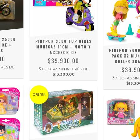
N 25000
PINYPON 3000 TOP GIRLS
IKE +
MUÑECAS 11CM + MOTO Y
PINYPON 2000
OS
ACCESORIOS
PACK X2 MUÑ
00
$39.900,00
ROLLER SKA
ERÉS DE
$39.9
3
CUOTAS SIN INTERÉS DE
0
$13.300,00
3
CUOTAS SIN
$13.30
OFERTA