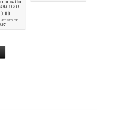
CTION CAÑÓN
ASMA 16238
00,00
 INTERÉS DE
6,67
S