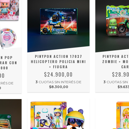
PINYPON ACTION 17037
PINYPON ACT
ON POP
HELICOPTERO POLICIA MINI
ZOMBIE + MO
ORAR CON
+ FIUGRA
CA
7000
$24.900,00
$28.9
00
3
CUOTAS SIN INTERÉS DE
3
CUOTAS SIN
ERÉS DE
$8.300,00
$9.63
0