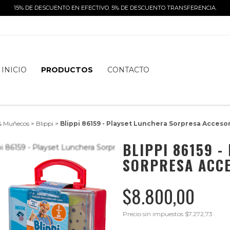
15% DE DESCUENTO EN EFECTIVO. 5% DE DESCUENTO TRANSFERENCIA.
INICIO
PRODUCTOS
CONTACTO
& Muñecos
>
Blippi
>
Blippi 86159 - Playset Lunchera Sorpresa Accesor
BLIPPI 86159 
SORPRESA ACCE
$8.800,00
Precio sin impuestos
$7.272,73