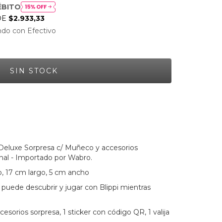
ÉBITO
DE
$2.933,33
do con Efectivo
a Deluxe Sorpresa c/ Muñeco y accesorios
nal - Importado por Wabro.
to, 17 cm largo, 5 cm ancho
 puede descubrir y jugar con Blippi mientras
ccesorios sorpresa, 1 sticker con código QR, 1 valija