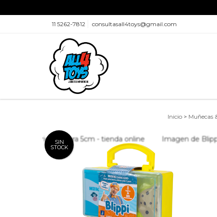
11 5262-7812
consultasall4toys@gmail.com
Inicio
>
Muñecas 
SIN
STOCK