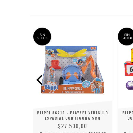
SIN
SIN
STOCK
STOCK
LAYSET
BLIPPI 86210 - PLAYSET VEHICULO
BLIP
ACUARIO
ESPACIAL CON FIGURA 5CM
CO
0
$27.500,00