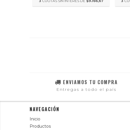
DE
$5.166,67
3
CUOTAS SIN INTERÉS DE
$9.166,67
3
CU
ENVIAMOS TU COMPRA
Entregas a todo el país
NAVEGACIÓN
Inicio
Productos