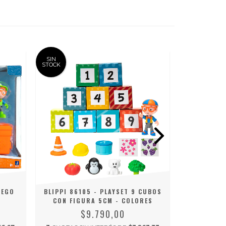
SIN
SIN
STOCK
STOCK
UEGO
BLIPPI 86105 - PLAYSET 9 CUBOS
BLIPP
CON FIGURA 5CM - COLORES
AVENTURA
$9.790,00