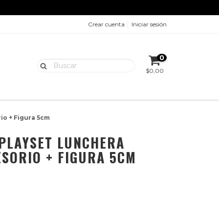
Crear cuenta
Iniciar sesión
0
$0,00
io + Figura 5cm
- PLAYSET LUNCHERA
SORIO + FIGURA 5CM