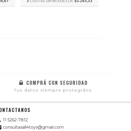
66,67
3
CUOTAS SIN INTERÉS DE
$3.263,33
3
CUOTAS S
COMPRÁ CON SEGURIDAD
Tus datos siempre protegidos
ONTACTANOS
11 5262-7812
consultasall4toys@gmail.com