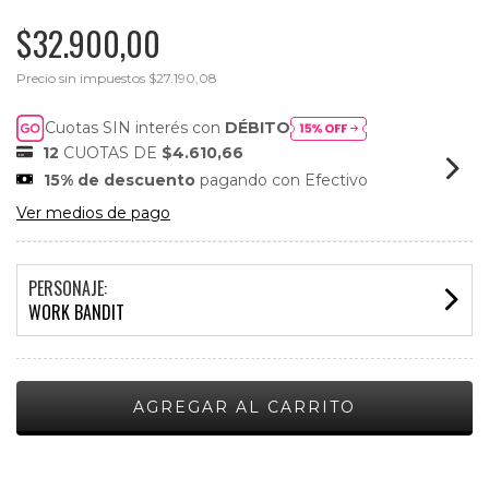
$32.900,00
Precio sin impuestos
$27.190,08
Cuotas SIN interés con
DÉBITO
12
CUOTAS DE
$4.610,66
15% de descuento
pagando con Efectivo
Ver medios de pago
PERSONAJE:
WORK BANDIT
Medios de envío
CAMBIAR CP
Entregas para el CP: