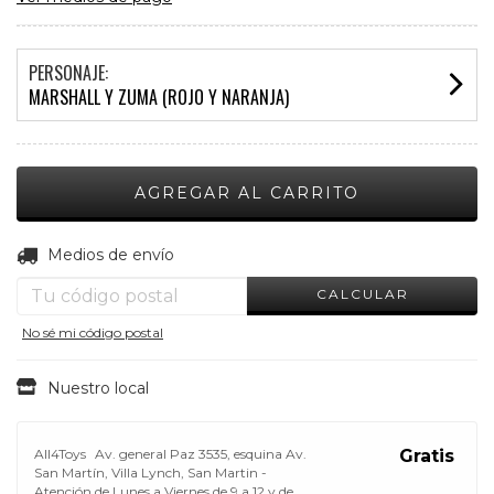
PERSONAJE:
MARSHALL Y ZUMA (ROJO Y NARANJA)
CAMBIAR CP
Entregas para el CP:
Medios de envío
CALCULAR
No sé mi código postal
Nuestro local
All4Toys
Av. general Paz 3535, esquina Av.
Gratis
San Martín, Villa Lynch, San Martin -
Atención de Lunes a Viernes de 9 a 12 y de