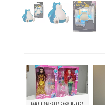
CION
BARBIE PRINCESA 30CM MUÑECA