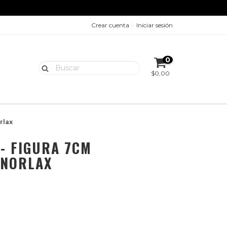
Crear cuenta
Iniciar sesión
0
$0,00
rlax
- FIGURA 7CM
SNORLAX