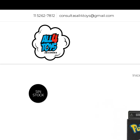
11 5262-7812
consultasall4toys@gmail.com
Inic
SIN
STOCK