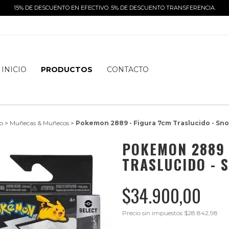
15% DE DESCUENTO EN EFECTIVO. 5% DE DESCUENTO TRANSFERENCIA.
INICIO
PRODUCTOS
CONTACTO
io
>
Muñecas & Muñecos
>
Pokemon 2889 - Figura 7cm Traslucido - Sno
POKEMON 2889 
TRASLUCIDO - 
$34.900,00
Precio sin impuestos
$28.842,98