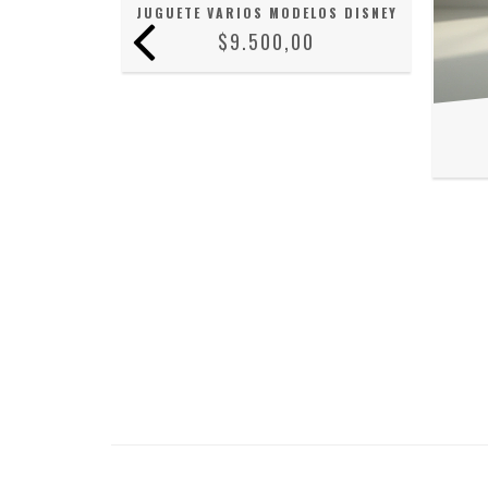
S MARVEL
JUGUETE VARIOS MODELOS DISNEY
0
$9.500,00