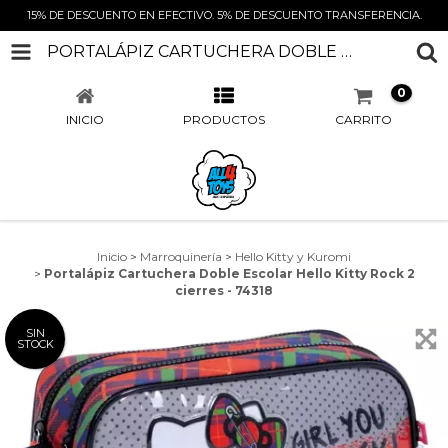
15% DE DESCUENTO EN EFECTIVO. 5% DE DESCUENTO TRANSFERENCIA.
PORTALÁPIZ CARTUCHERA DOBLE ESCOLAR HELLO KITTY ROCK 2 CIERRES - 74318
0
INICIO
PRODUCTOS
CARRITO
Inicio
>
Marroquinería
>
Hello Kitty y Kuromi
>
Portalápiz Cartuchera Doble Escolar Hello Kitty Rock 2
cierres - 74318
SIN
STOCK